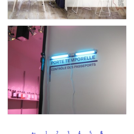
DESIGNER’S DAYS
←
1
2
3
4
5
6