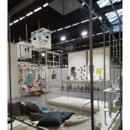
WHAT’S NEW ? MAISON&OBJET