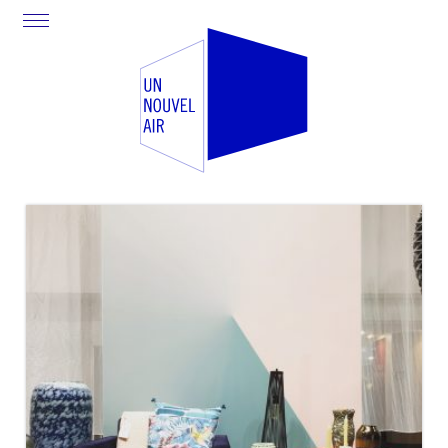
WHAT’S NEW ? JANUARY 2018
MAISON&OBJET