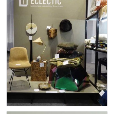
WHAT’S NEW ? MAISON&OBJET